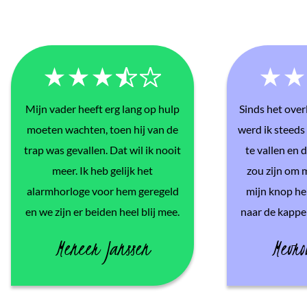
Mijn vader heeft erg lang op hulp
Sinds het over
moeten wachten, toen hij van de
werd ik steeds
trap was gevallen. Dat wil ik nooit
te vallen en 
meer. Ik heb gelijk het
zou zijn om m
alarmhorloge voor hem geregeld
mijn knop heb
en we zijn er beiden heel blij mee.
naar de kapper
Meneer Janssen
Mevr